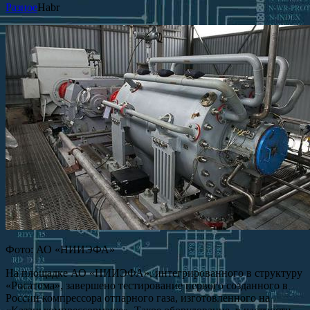
Разное
Habr
Фото: АО «НИИЭФА»
На площадке АО «НИИЭФА», интегрированного в структуру
«Росатома», завершено тестирование первого созданного в
России компрессора отпарного газа, изготовленного на