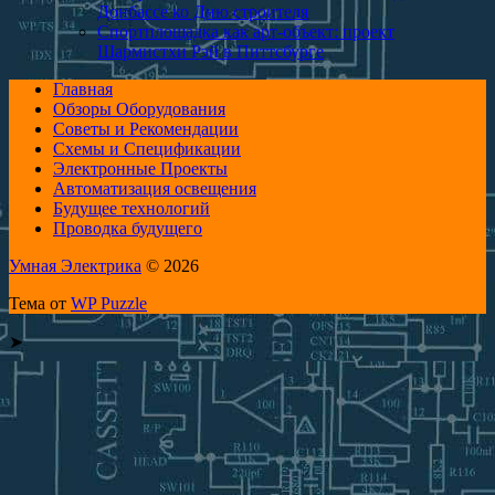
Донбассе ко Дню строителя
Спортплощадка как арт-объект: проект
Шармистхи Рэй в Питтсбурге
Главная
Обзоры Оборудования
Советы и Рекомендации
Схемы и Спецификации
Электронные Проекты
Автоматизация освещения
Будущее технологий
Проводка будущего
Умная Электрика
© 2026
Тема от
WP Puzzle
➤