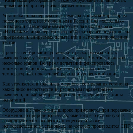
«Казанькомпрессормаше». Такое оборудование, в частности,
применяется при перекачке сжиженного газа.
Установка стала первым низкотемпературным компрессором
подобного типа, изготовленным в России. Для «холодных»
испытаний с газообразным азотом была выбрана база
«НИИЭФА», инженерами которой была заранее подготовлена
программа планируемых испытаний и методики проведения
тестов.
Процесс тестирования установки с расходом газа 76 т/ч,
имеющей массу 17 тонн и длину порядка 3 метров, включал
несколько этапов. Во время испытаний фиксировалось
множество напорных, энергетических, расходных,
температурных показателей работы и уровень вибрации.
Как уточняется, в ходе планомерного тестирования установки
каких-либо несоответствий расчетным параметрам не
выявлено, новый компрессор успешно завершил все этапы
испытаний.
Оборудование такого типа широко применяется при перекачке
сжиженного природного газа. Кроме того его используют в
различных технологических процессах, а также
непосредственно в установках, на которых производится СПГ.