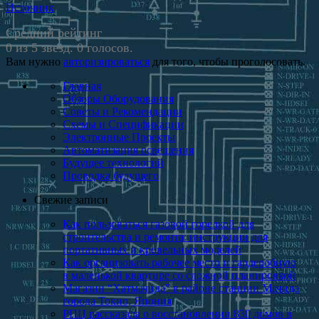
Источник
Средний рейтинг
0 из 5 звезд. 0 голосов.
Вам нужно
авторизироваться
для того, чтобы проголосовать.
Главная
Обзоры Оборудования
Советы и Рекомендации
Схемы и Спецификации
Электронные Проекты
Автоматизация освещения
Будущее технологий
Проводка будущего
Свежие записи
Как пользоваться газовой горелкой для
строительства и ремонта: инструкции для
портативных и кровельных моделей
Как организовать рабочее место и гардеробную
в маленькой квартире со сложной планировкой
Магазин “Хатмачида” в районе станции Мачида
города Токио, Япония
РПЦ рассказала о восстановлении 830 домов в