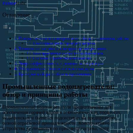
Разное
Habr
Оглавление
Промышленные водонагреватели: обзор и принципы работы
Классификация по принципу нагрева
Технологии нагрева и конструкторские решения
Конструктивные схемы теплообменников
Системы управления и автоматика
Энергоэффективность и режимы эксплуатации
Обслуживание, безопасность и стандарты
Критерии выбора и область применения
Промышленные водонагреватели:
обзор и принципы работы
Промышленные водонагреватели предназначены для
обеспечения горячей водой в технологических процессах,
медицинских и бытовых подсистемах на предприятиях
разной отраслевой принадлежности. Конструктивно
устройства различаются по принципу нагрева, типу