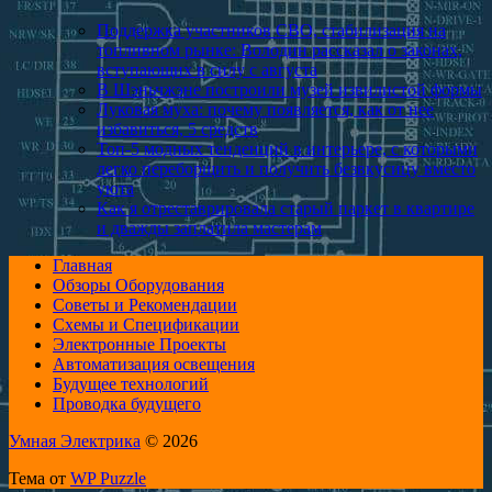
Поддержка участников СВО, стабилизация на
топливном рынке: Володин рассказал о законах,
вступающих в силу с августа
В Шэньчжэне построили музей извилистой формы
Луковая муха: почему появляется, как от нее
избавиться, 5 средств
Топ-5 модных тенденций в интерьере, с которыми
легко переборщить и получить безвкусицу вместо
уюта
Как я отреставриро­вала старый паркет в квартире
и дважды заплатила мастерам
Главная
Обзоры Оборудования
Советы и Рекомендации
Схемы и Спецификации
Электронные Проекты
Автоматизация освещения
Будущее технологий
Проводка будущего
Умная Электрика
© 2026
Тема от
WP Puzzle