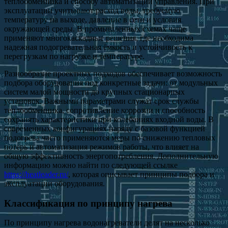
теплообменника и способу автоматизации управления. При
эксплуатации учитывают расход воды, требуемую
температуру на выходе, давление в сети и условия
окружающей среды. В промышленных схемах чаще
применяют многокаскадные решения, где необходима
надежная подогревательная ёмкость и устойчивость к
перегрузкам по нагрузке и температуре.
Разнообразие проектных подходов обеспечивает возможность
подбора оборудования под конкретные задачи: от модульных
систем малой мощности до крупных стационарных
установок. Важными параметрами служат срок службы
теплообменника, сопротивление коррозии и способность
сохранять характеристики при колебаниях входной воды. В
современных конфигурациях наряду с базовой функцией
подогрева часто применяются меры по снижению тепловых
потерь и автоматизация режимов работы, что влияет на
общую эффективность энергопотребления. Дополнительную
информацию можно найти по следующей ссылке
https://heatleader.ru/
, которая описывает принципы подбора и
эксплуатации оборудования.
Классификация по принципу нагрева
По принципу нагрева водонагреватели делят на несколько