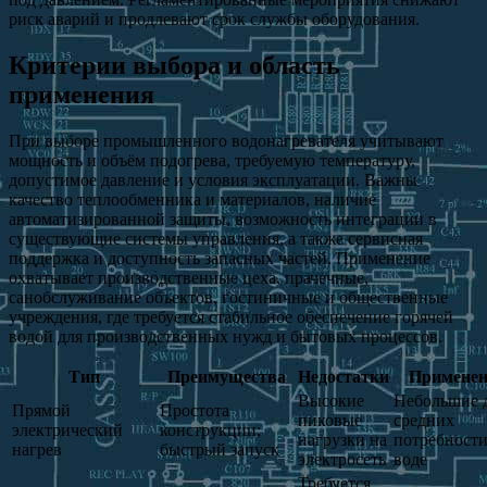
риск аварий и продлевают срок службы оборудования.
Критерии выбора и область
применения
При выборе промышленного водонагревателя учитывают
мощность и объём подогрева, требуемую температуру,
допустимое давление и условия эксплуатации. Важны
качество теплообменника и материалов, наличие
автоматизированной защиты, возможность интеграции в
существующие системы управления, а также сервисная
поддержка и доступность запасных частей. Применение
охватывает производственные цеха, прачечные,
санобслуживание объектов, гостиничные и общественные
учреждения, где требуется стабильное обеспечение горячей
водой для производственных нужд и бытовых процессов.
Тип
Преимущества
Недостатки
Применен
Высокие
Небольшие 
Прямой
Простота
пиковые
средних
электрический
конструкции;
нагрузки на
потребности
нагрев
быстрый запуск
электросеть
воде
Требуется