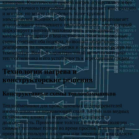
категорий. Классический прямой нагрев осуществляется без
промежуточного теплообменника, что упрощает конструкцию
и монтаж, но может потребовать более крупной
электрической мощности. Косвенный нагрев предполагает
использование внутреннего теплообменника, через который
циркулирует внешний теплоноситель, подводимый от
котельной или другого heat-источника. Комбинированные
схемы сочетают оба подхода, позволяют оперативно
реагировать на пиковые нагрузки и обеспечивают резерв по
температуре. Важной характеристикой является материал
теплообменника и его устойчивость к агрессивным средам.
Технологии нагрева и
конструкторские решения
Конструктивные схемы теплообменников
Теплообменники для промышленных водонагревателей
изготавливают из нержавеющей стали, латуни или медных
сплавов, что влияет на коррозионную стойкость и
долговечность. Применение толстого слоя теплоизоляции
снижает тепловые потери во время простоя. В некоторых
проектах используют пластины или змеевики в зависимости