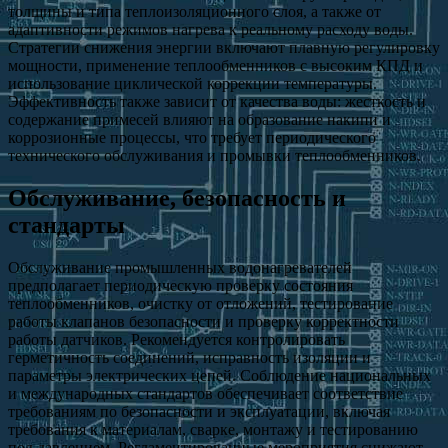
толщины и типа теплоизоляционного слоя, а также от
адаптивности режимов нагрева к реальному расходу воды.
Стратегии снижения энергии включают плавную регулировку
мощности, применение теплообменников с высоким КПД и
использование циклической коррекции температуры.
Эффективность также зависит от качества воды: жесткость и
содержание примесей влияют на образование накипи и
коррозионные процессы, что требует периодического
технического обслуживания и промывки теплообменников.
Обслуживание, безопасность и
стандарты
Обслуживание промышленных водонагревателей
предполагает периодическую проверку состояния
теплообменников, очистку от отложений, тестирование
работы клапанов безопасности и проверку корректности
работы датчиков. Рекомендуется контролировать
герметичность соединений, исправность изоляции и
параметры электрических цепей. Соблюдение национальных
и международных стандартов обеспечивает соответствие
требованиям по безопасности и эксплуатации, включая
требования к материалам, сварке, монтажу и тестированию
под давлением. Регламентированные мероприятия снижают