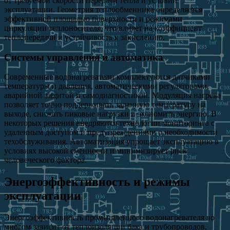
от требуемой скорости передачи тепла и условий
эксплуатации. Геометрия теплообменника определяется
эффективной площадью поверхности и режимами
циркуляции теплоносителя, что влияет на коэффициент
теплопередачи и устойчивость к закислению.
Системы управления и автоматика
Современные водонагреватели комплектуются датчиками
температуры и давления, автоматическими регуляторами,
аварийной защитой и самодиагностикой. Модуляция нагрева
позволяет точно поддерживать заданную температуру на
выходе, снижать пиковые нагрузки и экономить энергию. В
некоторых решения внедряются технологии мониторинга с
удаленным доступом и предупреждениями о необходимости
техобслуживания. Автоматизация упрощает эксплуатацию в
условиях высокой сменности и минимизирует риск
человеческого фактора.
Энергоэффективность и режимы
эксплуатации
Энергоэффективность промышленного водонагревателя во
многом зависит от теплоизоляции бака и трубопроводов,