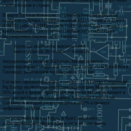
с контейнером в стране.
В марте Тайская Комиссия по ценным бумагам и биржам
одобрила стаблеки, поддерживаемые США, такие как USDT
(USDT) Tether (USDT) и Circle USDC (USDC) для сделок с
криптовалютой, что позволяет перечислять стаблеки на
регулируемых биржах через Таиланд.
Крупные акционеры максимальной
максимальной. Источник: тайская сек
Запущенный в октябре 2023 года, Maxbit является
лицензированной цифровой биржей активов, базирующейся в
Таиланде, работающей под надзором Thai Sec.
Согласно официальным записям SEC, Thai Energy Congromate
Ptg Energy является крупнейшим акционером Maxbit, причем
35% акций в фирме. Другие покровители Maxbit включают в
себя две местные частные фирмы, Spearhead Labs и Unit
Company, в которой занимают 29% и 28,7% в бизнесе
цифровых активов.
Это развивающаяся история, и будет добавлена ​​
дополнительная информация по мере ее появления.