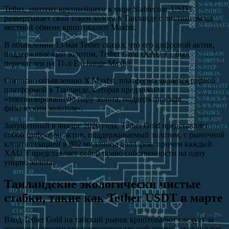
Tether, эмитент крупнейшего в мире Stablecoin, USDT,
развертывает свой токен золота в Таиланде с листингом на
местной обмене криптовалют Maxbit.
В объявлении 13 мая Tether сказал, что его цифровой актив,
поддерживаемый золотом, Tether Gold (XAU ₮), был
перечислен на Thai Exchange Maxbit.
Согласно объявлению X Maxbit, платформа является первой
платформой в Таиланде, которая предложила
«токенизированную пару золота, поддерживаемая
физическим золотом».
Запущенный в январе 2020 года, Tether Gold представляет
собой цифровой актив, поддерживаемый золотом, с рыночной
капитализацией в 802 миллиона долларов, причем каждый
XAU ₮ представляет собой право собственности на одну
унцию золота.
Таиландские экологически чистые
стабки, такие как Tether USDT в марте
Вход Tether Gold на тайский рынок криптовалют следует за
другими известными нормативными событиями, связанными