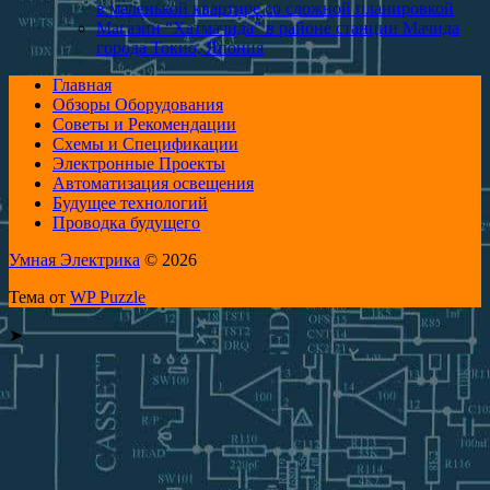
в маленькой квартире со сложной планировкой
Магазин “Хатмачида” в районе станции Мачида
города Токио, Япония
Главная
Обзоры Оборудования
Советы и Рекомендации
Схемы и Спецификации
Электронные Проекты
Автоматизация освещения
Будущее технологий
Проводка будущего
Умная Электрика
© 2026
Тема от
WP Puzzle
➤