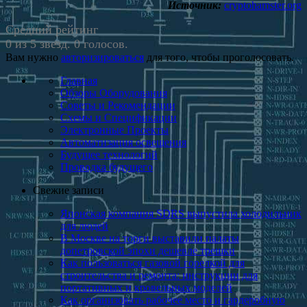
Источник:
cryptohamster.org
Средний рейтинг
0 из 5 звезд. 0 голосов.
Вам нужно
авторизироваться
для того, чтобы проголосовать.
Главная
Обзоры Оборудования
Советы и Рекомендации
Схемы и Спецификации
Электронные Проекты
Автоматизация освещения
Будущее технологий
Проводка будущего
Свежие записи
Японская компания SDRS выпустила холодильник
для людей
В Москве на торги выставили палаты
допетровской эпохи дешевле трешки
Как пользоваться газовой горелкой для
строительства и ремонта: инструкции для
портативных и кровельных моделей
Как организовать рабочее место и гардеробную