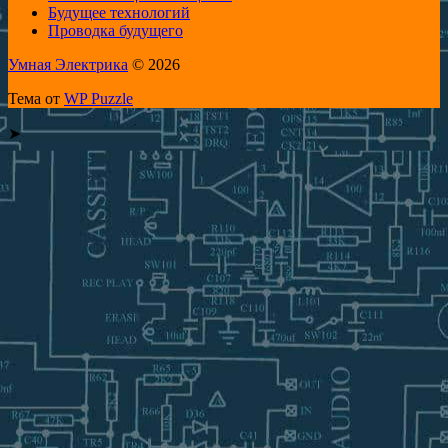
Будущее технологий
Проводка будущего
Умная Электрика
© 2026
Тема от
WP Puzzle
➤