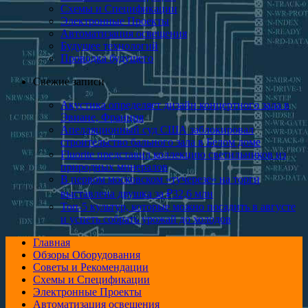
Схемы и Спецификации
Электронные Проекты
Автоматизация освещения
Будущее технологий
Проводка будущего
Свежие записи
Акустика определяет дизайн концертного зала в
Эвиане, Франция
Апелляционный суд США заблокировал
строительство бального зала в Белом доме
Fluorite представил коллекцию светильников из
природных минералов
В первом московском «тучерезе» на торги
выставлена двушка за ₽32,6 млн
Топ-5 культур, которые можно посадить в августе
и успеть собрать урожай до холодов
Главная
Обзоры Оборудования
Советы и Рекомендации
Схемы и Спецификации
Электронные Проекты
Автоматизация освещения