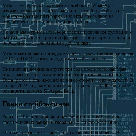
Meta — материнская компания Facebook и WhatsApp —
изучает возможность интеграции платежей в «стабильных
монетах» на свои платформы. Об этом со ссылкой на
осведомленные источники пишет Fortune.
По данным журналистов, корпорация провела консультации с
рядом связанных с криптоинфраструктурой фирм, но пока не
определилась с дальнейшими действиями.
Meta может добавить поддержку нескольких токенов, включая
USDT и USDC, согласно одному из собеседников.
Инициатива возникла спустя три года после того, как Meta
отказалась от своего амбициозного криптовалютного проекта
Diem (ранее Libra) из-за давления со стороны законодателей. В
январе 2022 года компания продала проект за $200 млн ныне
обанкротившемуся Silvergate Bank.
Гонка стейблкоинов
Ранее в FT констатировали начало «гонки стейблкоинов»
среди мировых банков и глобальных финтех-компаний.
Одним из участников может стать Fidelity Investments. В