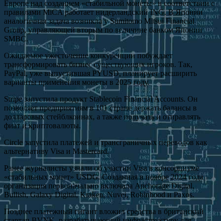
Европе над созданием «стабильной монеты» в соответствии с
правилами MiCA работает нидерландский ING. В Японии
аналогичная задача возникла у Sumitomo Mitsui Financial
Group, управляющей вторым по величине банком Японии
SMBC.
Ожидаемое ужесточение конкуренции побуждает
трансформировать бизнес существующих игроков. Так,
PayPal, уже выпустившая PYUSD, планирует расширить
варианты применения монеты в 2025 году.
Stripe запустила продукт Stablecoin Financial Accounts. Он
позволяет предприятиям в 101 стране держать балансы в
долларовых стейблкоинах, а также получать и отправлять
фиат и криптовалюты.
Circle запустила платежей и трансграничных переводов как
альтернативу Visa и Mastercard.
Ранее журналисты узнали об участии Visa в консорциуме
«стабильных монет» USDG. Созданная в ноябре 2024 года
организация первоначально включала Anchorage Digital,
Bullish, Galaxy Digital, Kraken, Nuvei, Robinhood и Paxos.
Позднее платежный гигант вложил средства в британский
стартап BVNK, разрабатывающий инфраструктуру для