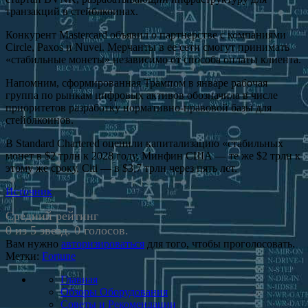
транзакций в стейблкоинах.
Конкурент Mastercard объявил о партнерстве с компаниями
Circle, Paxos и Nuvei. Мерчанты в ее сети смогут принимать
«стабильные монеты» независимо от способа оплаты клиента.
Напомним, сформированная Трампом в январе рабочая
группа по рынкам цифровых активов обозначила в числе
приоритетов разработку нормативно-правовой базы для
стейблкоинов.
В Standard Chartered оценили капитализацию «стабильных
монет в $2 трлн к 2028 году, Минфин США — те же $2 трлн к
этому же сроку, Citi — в $3,7 трлн через пять лет.
Источник
Средний рейтинг
0 из 5 звезд. 0 голосов.
Вам нужно
авторизироваться
для того, чтобы проголосовать.
Метки:
Fortune
Главная
Обзоры Оборудования
Советы и Рекомендации