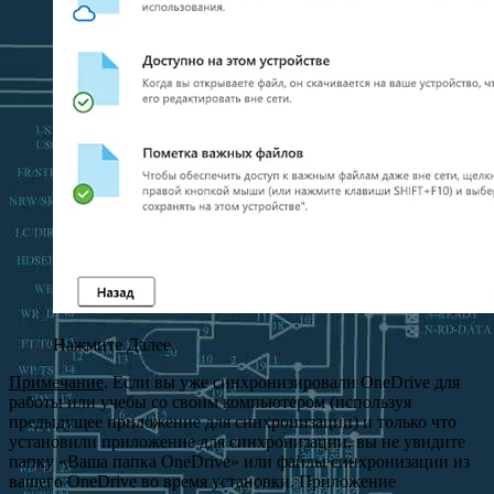
Нажмите Далее.
Примечание
. Если вы уже синхронизировали OneDrive для
работы или учебы со своим компьютером (используя
предыдущее приложение для синхронизации) и только что
установили приложение для синхронизации, вы не увидите
папку «Ваша папка OneDrive» или файлы синхронизации из
вашего OneDrive во время установки. Приложение