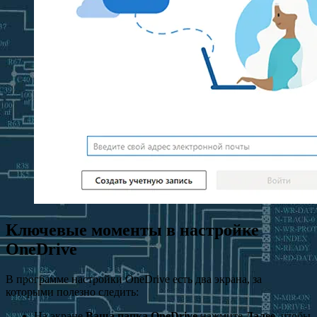
Ключевые моменты в настройке
OneDrive
В программе настройки OneDrive есть два экрана, за
которыми полезно следить:
На экране
Ваша папка OneDrive
нажмите
Далее
, чтобы