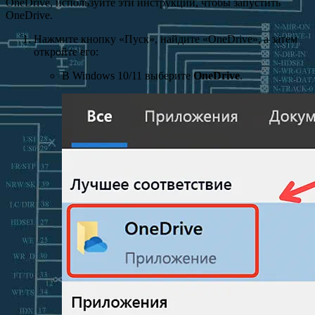
OneDrive, используйте эти инструкции, чтобы запустить
OneDrive.
Нажмите кнопку «Пуск», найдите «OneDrive», а затем
откройте его:
В Windows 10/11 выберите
OneDrive
.