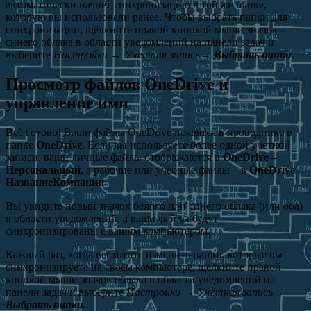
автоматически начнёт синхронизацию в той же папке,
которую вы использовали ранее. Чтобы выбрать папки для
синхронизации, щёлкните правой кнопкой мыши значок
синего облака в области уведомлений на панели задач и
выберите
Настройки
→
Учётная запись
→
Выбрать папки
.
Просмотр файлов OneDrive и
управление ими
Всё готово! Ваши файлы OneDrive появятся в проводнике в
папке
OneDrive
. Если вы используете более одной учетной
записи, ваши личные файлы отображаются в
OneDrive –
Персональный
, а рабочие или учебные файлы – в
OneDrive –
НазваниеКомпании
.
Вы увидите новый значок белого или синего облака (или оба)
в области уведомлений, а ваши файлы будут
синхронизированы с вашим компьютером.
Каждый раз, когда вы хотите изменить папки, которые вы
синхронизируете на своём компьютере, щелкните правой
кнопкой мыши значок облака в области уведомлений на
панели задач и выберите
Настройки
→
Учётная запись
→
Выбрать папки
.