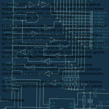
С помощью OneDrive вы можете синхронизировать файлы
между компьютером и облаком, чтобы иметь доступ к своим
файлам из любого места – с компьютера, мобильного
устройства и даже через веб-сайт OneDrive.
Если вы добавляете, изменяете или удаляете файл или папку в
своей папке OneDrive, файл или папка добавляется,
изменяется или удаляется на веб-сайте OneDrive и наоборот.
Вы можете работать со своими синхронизированными
файлами непосредственно в проводнике и получать доступ к
своим файлам, даже если вы не в сети. Всякий раз, когда вы
находитесь в сети, любые изменения, которые вы или другие
вносите,
будут синхронизироваться автоматически
.
В этой статье описывается, как загрузить приложение
синхронизации OneDrive и войти в свою личную, рабочую
или учебную учетную запись, чтобы начать синхронизацию.
Если вы используете приложения Microsoft 365 для бизнеса,
вы также можете синхронизировать файлы со своих сайтов
SharePoint.
Оглавление