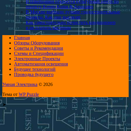
В Швейцарии откроется культурный центр по
проекту Kengo Kuma & Associates
В Москве выбрали лучшие градостроительные
проекты. Как они выглядят
Как самостоятельно почистить кондици­онер
и не платить мастерам
Главная
Обзоры Оборудования
Советы и Рекомендации
Схемы и Спецификации
Электронные Проекты
Автоматизация освещения
Будущее технологий
Проводка будущего
Умная Электрика
© 2026
Тема от
WP Puzzle
➤