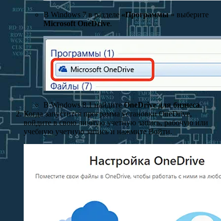
В Windows 7 в разделе
«Программы
» выберите
Microsoft OneDrive
.
В Windows 8.1 найдите
OneDrive для бизнеса
.
Когда запустится программа установки OneDrive,
войдите в свою личную учетную запись, рабочую или
учебную учетную запись и нажмите Войти.