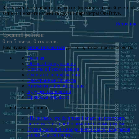
Здесь вы также найдёте другую информацию о своей учетной
записи и можете изменить другие параметры OneDrive.
Источник
Средний рейтинг
0 из 5 звезд. 0 голосов.
Вам нужно
авторизироваться
для того, чтобы проголосовать.
Главная
Обзоры Оборудования
Советы и Рекомендации
Схемы и Спецификации
Электронные Проекты
Автоматизация освещения
Будущее технологий
Проводка будущего
Свежие записи
«Не жалею, что был такой опыт, но повто­рять
не хочу»: 7 историй о ремонте своими руками
Путин сообщил о вводе почти 1 млрд квадратов
жилья за десятилетие