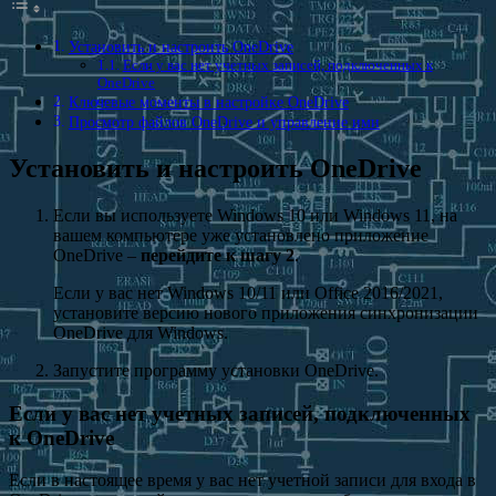
Установить и настроить OneDrive
Если у вас нет учетных записей, подключенных к
OneDrive
Ключевые моменты в настройке OneDrive
Просмотр файлов OneDrive и управление ими
Установить и настроить OneDrive
Если вы используете Windows 10 или Windows 11, на
вашем компьютере уже установлено приложение
OneDrive –
перейдите к шагу 2
.
Если у вас нет Windows 10/11 или Office 2016/2021,
установите версию нового приложения синхронизации
OneDrive для Windows.
Запустите программу установки OneDrive.
Если у вас нет учетных записей, подключенных
к OneDrive
Если в настоящее время у вас нет учетной записи для входа в