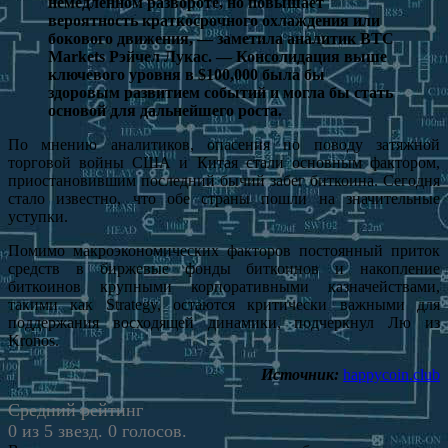
немедленном развороте, но повышает
вероятность краткосрочного охлаждения или
бокового движения, — заметила аналитик BTC
Markets Рэйчел Лукас. — Консолидация выше
ключевого уровня в $100,000 была бы
здоровым развитием событий и могла бы стать
основой для дальнейшего роста.
По мнению аналитиков, опасения по поводу затяжной
торговой войны США и Китая стали основным фактором,
приостановившим последний бычий забег биткоина. Сегодня
стало известно, что обе страны пошли на значительные
уступки.
Помимо макроэкономических факторов постоянный приток
средств в биржевые фонды биткоинов и накопление
биткоинов крупными корпоративными казначействами,
такими как Strategy, остаются критически важными для
поддержания восходящей динамики, подчеркнул Лю из
Kronos.
Источник:
happycoin.club
Средний рейтинг
0 из 5 звезд. 0 голосов.