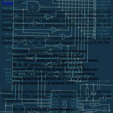
Разное
Habr
Биткоин продолжает покорять новые высоты и в понедельник
пробил сопротивление на уровне $105,000. Несмотря на
последующий отскок, аналитики предполагают, что биткоин
может достичь нового рекордного максимума уже на этой
неделе.
В настоящее время биткоин торгуется примерно на 4,5% ниже
своего исторического максимума января 2025 года в $108,786.
Биткоин колеблется около исторических
максимумов, подкреплённый сильным
техническим импульсом, торгуясь выше своих
50- и 200-дневных скользящих средних, —
считает ИТ-директор Kronos Research Винсент
Лю. —
Рост институционального принятия и
благоприятный прогноз на 2025 год указывают
на вероятный путь к новому ATH.
Однако аналитики отмечают, что индекс относительной силы
биткоина (RSI) указывает на нахождение на территории
«перекупленности».
Это не обязательно сигнализирует о