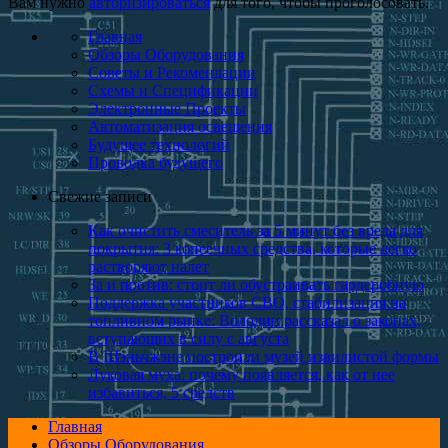
Вам нужно
авторизироваться
для того, чтобы проголосовать.
Главная
Обзоры Оборудования
Советы и Рекомендации
Схемы и Спецификации
Электронные Проекты
Автоматизация освещения
Будущее технологий
Проводка будущего
Свежие записи
Как очистить смеситель за 5 минут без вреда для
покрытия: 3 копеечных средства, которые легко
растворяют налет
За и против: стоит ли ​обу­страи­вать гарде­роб­ную
Поддержка участников СВО, стабилизация на
топливном рынке: Володин рассказал о законах,
вступающих в силу с августа
В Шэньчжэне построили музей извилистой формы
Луковая муха: почему появляется, как от нее
избавиться, 5 средств
Главная
Обзоры Оборудования