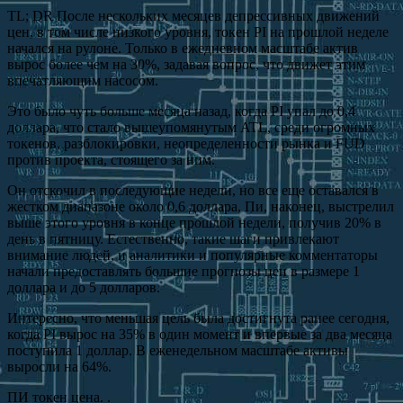
TL; DR После нескольких месяцев депрессивных движений
цен, в том числе низкого уровня, токен PI на прошлой неделе
начался на рулоне. Только в ежедневном масштабе актив
вырос более чем на 30%, задавая вопрос, что движет этим
впечатляющим насосом.
Это было чуть больше месяца назад, когда PI упал до 0,4
доллара, что стало вышеупомянутым ATL, среди огромных
токенов, разблокировки, неопределенности рынка и FUD
против проекта, стоящего за ним.
Он отскочил в последующие недели, но все еще оставался в
жестком диапазоне около 0,6 доллара. Пи, наконец, выстрелил
выше этого уровня в конце прошлой недели, получив 20% в
день в пятницу. Естественно, такие шаги привлекают
внимание людей, и аналитики и популярные комментаторы
начали предоставлять большие прогнозы цен в размере 1
доллара и до 5 долларов.
Интересно, что меньшая цель была достигнута ранее сегодня,
когда PI вырос на 35% в один момент и впервые за два месяца
поступила 1 доллар. В еженедельном масштабе активы
выросли на 64%.
ПИ токен цена. .