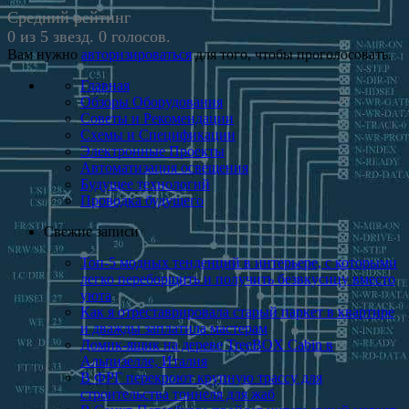
Средний рейтинг
0 из 5 звезд. 0 голосов.
Вам нужно
авторизироваться
для того, чтобы проголосовать.
Главная
Обзоры Оборудования
Советы и Рекомендации
Схемы и Спецификации
Электронные Проекты
Автоматизация освещения
Будущее технологий
Проводка будущего
Свежие записи
Топ-5 модных тенденций в интерьере, с которыми
легко переборщить и получить безвкусицу вместо
уюта
Как я отреставриро­вала старый паркет в квартире
и дважды заплатила мастерам
Домик-ящик на дереве TreeBOX Cabin в
Альпизелле, Италия
В ФРГ перекроют крупную трассу для
строительства тоннеля для жаб