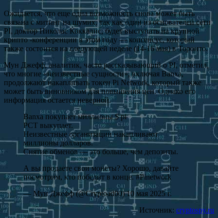
Ожидается, что еще одна возможность снова может быть
связана с митинг на шумих, так как один из основателей сети
PI, доктор Николас Коккалис, будет выступать на крупной
крипто -конференции в этом году — консенсус, который
также состоится на следующей неделе (14-16 мая) в Торонто.
Мун Джефф, аналитик, часто рассказывающий о PI, отметил,
что многие «неизвестные сущности», включая Banxa,
продолжают накапливать токен Pi Network, который также
может быть виновником для повышения цен. Однако его
информация остается неверной.
Banxa покупает миллионы $ pi
PCT выкупает.
Неизвестные организации накапливают
миллионы долларов.
Снятие обменов — это больше, чем депозиты.
А вы продаете свои монеты? Хорошо, давайте
посмотрим, кто победит в конце. #Pinetwork
— Мун Джефф (@Cryptoad00) 10 мая 2025 г.
Источник:
cryptospy.ru