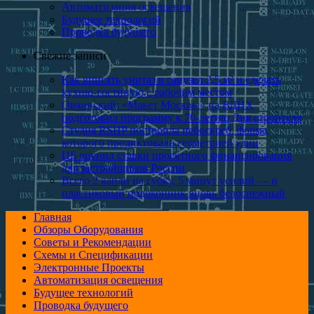
Автоматизация освещения
Будущее технологий
Проводка будущего
Свежие записи
Как вписать унитаз в санузел 2,5 м²​ и сделать
кухню-гостиную с рабочим местом
Овчинский: «Макет Москвы» на ВДНХ
подготовил программу к 70-летию Дня строителя
Студия RSHP построила небоскреб, форма
которого продиктована геометрией улиц
ЦБ оценил ставки проектного финансирования
для застройщиков России
Всего 2 капли на губку, 5 минут усилий — и
пластиковый подоконник вновь белоснежный
Главная
Обзоры Оборудования
Советы и Рекомендации
Схемы и Спецификации
Электронные Проекты
Автоматизация освещения
Будущее технологий
Проводка будущего