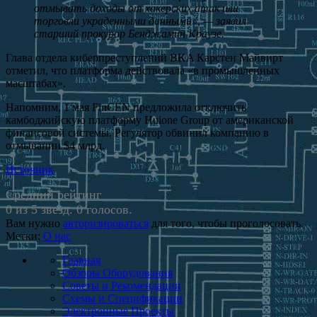
отмывать доходы от хакерских атак или
торговли украденными данными», — заявил
старший прокурор Бенджамин Краузе.
Глава отдела киберпреступлений BKA Карстен Майвирт
отметил, что платформа действовала «в промышленных
масштабах».
Напомним, 1 мая FinCEN предложила отключить
камбоджийскую платформу Huione Group от американской
финансовой системы. Регулятор обвинил компанию в
отмывании $4 млрд.
Источник
Средний рейтинг
0 из 5 звезд. 0 голосов.
Вам нужно
авторизироваться
для того, чтобы проголосовать.
Метки:
О нас
Главная
Обзоры Оборудования
Советы и Рекомендации
Схемы и Спецификации
Электронные Проекты