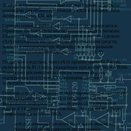
30 апреля правоохранительные органы Германии закрыли
платформу для обмена криптовалют eXch и конфисковали
активы на сумму €34 млн.
Серверы сервиса, работавшего с 2014 года, находились в
Германии. Пользователи могли анонимно менять биткоин,
Ethereum, Litecoin и Dash без идентификации. Это сделало
eXch популярным инструментом для отмывания средств,
заявили в генпрокуратуре Франкфурта и Федеральном
управлении уголовной полиции Германии (BKA).
По данным следствия, через eXch прошло около $1,9 млрд,
включая часть $1,5 млрд, украденных при взломе биржи Bybit.
Платформа рекламировала себя на теневых форумах,
подчеркивая отсутствие KYC-проверок. Данные
пользователей не хранились.
Операцию провели за день до запланированного владельцами
eXch прекращения работы. При поддержке Службы
фискальной информации и расследований Нидерландов
изъяли 8 ТБ данных и криптоактивы. Это третья по объему
конфискация в истории BKA.
«eXch — ключевой элемент подпольной экономики.
Анонимный обмен помогает преступникам