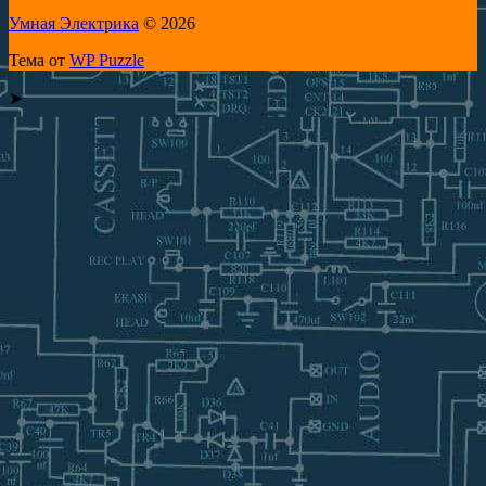
Умная Электрика
© 2026
Тема от
WP Puzzle
➤