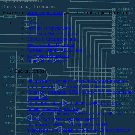
Средний рейтинг
0 из 5 звезд. 0 голосов.
Вам нужно
авторизироваться
для того, чтобы проголосовать.
Главная
Обзоры Оборудования
Советы и Рекомендации
Схемы и Спецификации
Электронные Проекты
Автоматизация освещения
Будущее технологий
Проводка будущего
Свежие записи
Овчинский: в столице открылись тематические
инсталляции к 70-летию Дня строителя
Японская компания SDRS выпустила холодильник
для людей
Временное явление: в июле снижение цен на
жилье резко замедлилось
Как вписать унитаз в санузел 2,5 м²​ и сделать
кухню-гостиную с рабочим местом
Овчинский: «Макет Москвы» на ВДНХ
подготовил программу к 70-летию Дня строителя