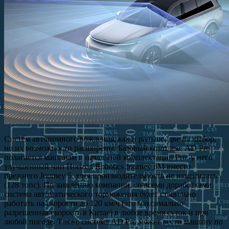
Систем автономного вождения, как и раньше, две на выбор,
но их возможности расширены. Базовый комплекс AD Pro
полагается машинам в начальной комплектации Pro: у него
улучшенный чип Horizon Robotics Journey 6M вместо
прежнего Journey 5, хотя производительность не изменилась
(128 топс). По заявлению компании, со всеми доработками
система автоматического торможения будет стабильно
работать на скорости до 120 км/ч (это максимально
разрешенная скорость в Китае) в любое время суток и при
любой погоде. Также система AD Pro может вести машину по