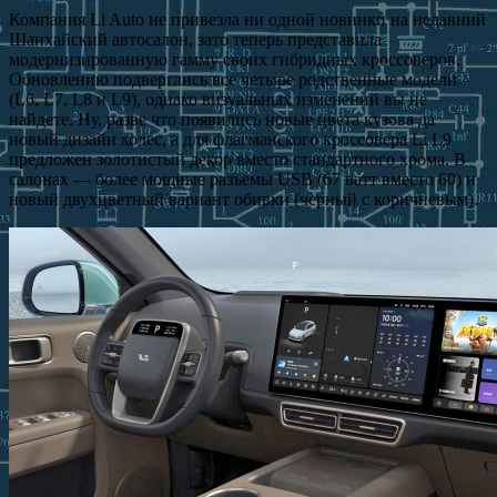
Компания Li Auto не привезла ни одной новинки на недавний
Шанхайский автосалон, зато теперь представила
модернизированную гамму своих гибридных кроссоверов.
Обновлению подверглись все четыре родственные модели
(L6, L7, L8 и L9), однако визуальных изменений вы не
найдете. Ну, разве что появились новые цвета кузова да
новый дизайн колес, а для флагманского кроссовера Li L9
предложен золотистый декор вместо стандартного хрома. В
салонах — более мощные разъемы USB (67 ватт вместо 60) и
новый двухцветный вариант обивки (черный с коричневым).