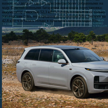
назад), что должно сделать кроссоверы более собранными на
ходу. С литий-ионными батареями произошла перестановка:
аккумулятор емкостью 52,3 кВт·ч теперь полагается не только
топ-версиям Ultra, но и средним исполнениям Max. Батарея на
42,8 кВт·ч осталась только в начальной комплектации Pro.