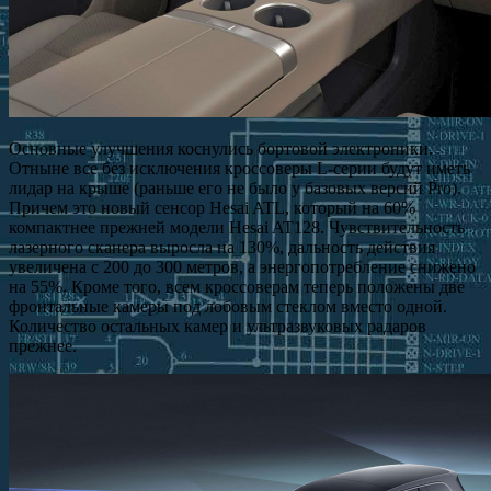
Основные улучшения коснулись бортовой электроники.
Отныне все без исключения кроссоверы L-серии будут иметь
лидар на крыше (раньше его не было у базовых версий Pro).
Причем это новый сенсор Hesai ATL, который на 60%
компактнее прежней модели Hesai AT128. Чувствительность
лазерного сканера выросла на 130%, дальность действия
увеличена с 200 до 300 метров, а энергопотребление снижено
на 55%. Кроме того, всем кроссоверам теперь положены две
фронтальные камеры под лобовым стеклом вместо одной.
Количество остальных камер и ультразвуковых радаров
прежнее.