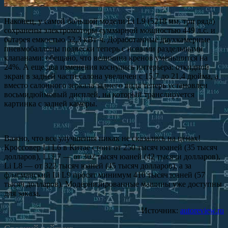
Наконец, у самой большой модели Li L9 (5218 мм, три ряда)
сохранены электромоторы суммарной мощностью 449 л.с. и
батарея емкостью 52,3 кВт·ч. Доработанные двухкамерные
пневмобаллоны подвески теперь с новыми раздельными
клапанами: обещано, что величина кренов уменьшится на
24%. А еще два изменения коснулись интерьера: откидной
экран в задней части салона увеличен с 15,7 до 21,4 дюйма, а
вместо салонного зеркала заднего вида теперь установлен
восьмидюймовый дисплей, на который транслируется
картинка с задней камеры.
Важно, что все улучшения никак не сказались на ценах!
Кроссовер Li L6 в Китае стоит от 250 тысяч юаней (35 тысяч
долларов), Li L7 — от 302 тысяч юаней (42 тысячи долларов),
Li L8 — от 322 тысяч юаней (45 тысяч долларов), а за
флагманский Li L9 просят минимум 410 тысяч юаней (57
тысяч долларов). Модернизированные машины уже доступны
для заказа.
Источник:
autoreview.ru