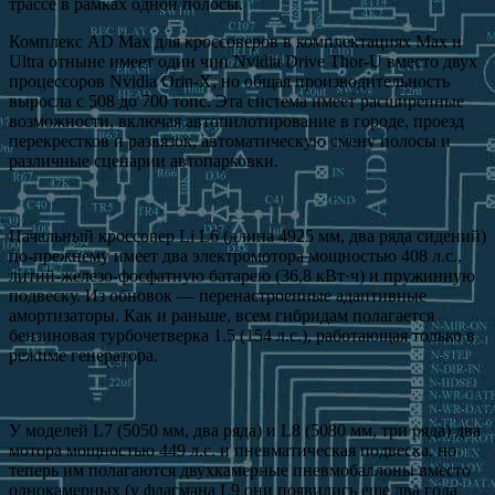
трассе в рамках одной полосы.
Комплекс AD Max для кроссоверов в комплектациях Max и
Ultra отныне имеет один чип Nvidia Drive Thor-U вместо двух
процессоров Nvidia Orin-X, но общая производительность
выросла с 508 до 700 топс. Эта система имеет расширенные
возможности, включая автопилотирование в городе, проезд
перекрестков и развязок, автоматическую смену полосы и
различные сценарии автопарковки.
Начальный кроссовер Li L6 (длина 4925 мм, два ряда сидений)
по-прежнему имеет два электромотора мощностью 408 л.с.,
литий-железо-фосфатную батарею (36,8 кВт·ч) и пружинную
подвеску. Из обновок — перенастроенные адаптивные
амортизаторы. Как и раньше, всем гибридам полагается
бензиновая турбочетверка 1.5 (154 л.с.), работающая только в
режиме генератора.
У моделей L7 (5050 мм, два ряда) и L8 (5080 мм, три ряда) два
мотора мощностью 449 л.с. и пневматическая подвеска, но
теперь им полагаются двухкамерные пневмобаллоны вместо
однокамерных (у флагмана L9 они появились еще два года