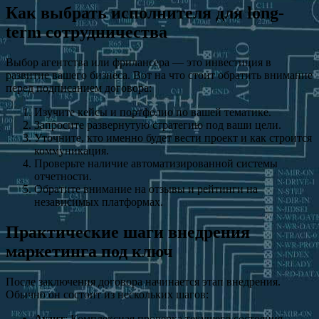
Как выбрать исполнителя для long-
term сотрудничества
Выбор агентства или фрилансера — это инвестиция в
развитие вашего бизнеса. Вот на что стоит обратить внимание
перед подписанием договора:
Изучите кейсы и портфолио по вашей тематике.
Запросите развернутую стратегию под ваши цели.
Уточните, кто именно будет вести проект и как строится
коммуникация.
Проверьте наличие автоматизированной системы
отчетности.
Обратите внимание на отзывы и рейтинги на
независимых платформах.
Практические шаги внедрения
маркетинга под ключ
После заключения договора начинается этап внедрения.
Обычно он состоит из нескольких шагов:
Аудит
: Комплексная проверка текущего состояния