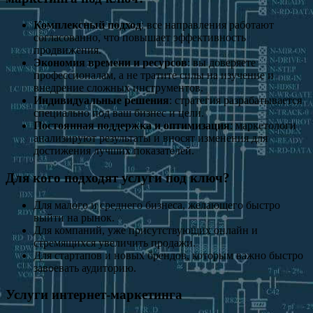
Комплексный подход
: все направления работают
согласованно, что повышает эффективность
продвижения.
Экономия времени и ресурсов
: вы доверяете
профессионалам, а не тратите силы на изучение и
внедрение сложных инструментов.
Индивидуальные решения
: стратегия разрабатывается
специально под ваш бизнес и цели.
Постоянная поддержка и оптимизация
: маркетологи
анализируют результаты и вносят изменения для
достижения лучших показателей.
Для кого подходят услуги под ключ?
Для малого и среднего бизнеса, желающего быстро
выйти на рынок.
Для компаний, уже присутствующих онлайн и
стремящихся увеличить продажи.
Для стартапов и новых брендов, которым важно быстро
завоевать аудиторию.
Услуги интернет-маркетинга