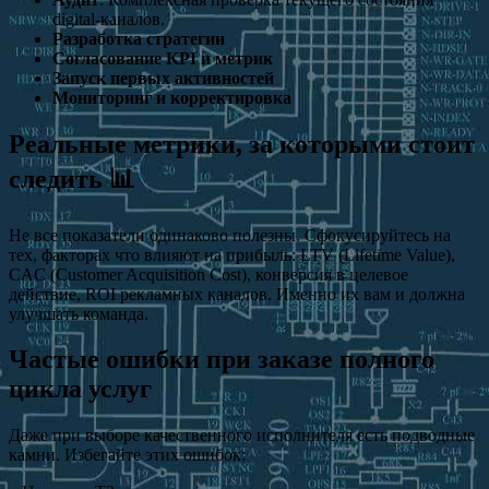
digital-каналов.
Разработка стратегии
Согласование KPI и метрик
Запуск первых активностей
Мониторинг и корректировка
Реальные метрики, за которыми стоит
следить 📊
Не все показатели одинаково полезны. Сфокусируйтесь на
тех, факторах что влияют на прибыль: LTV (Lifetime Value),
CAC (Customer Acquisition Cost), конверсия в целевое
действие, ROI рекламных каналов. Именно их вам и должна
улучшать команда.
Частые ошибки при заказе полного
цикла услуг
Даже при выборе качественного исполнителя есть подводные
камни. Избегайте этих ошибок: