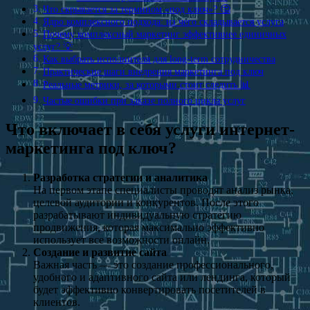
Что скрывается за термином «под ключ»? 🤔
Ядро комплексного подхода: из чего складывается услуга
Почему комплексный маркетинг эффективнее единичных
услуг? 💡
Как выбрать исполнителя для long-term сотрудничества
Практические шаги внедрения маркетинга под ключ
Реальные метрики, за которыми стоит следить 📊
Частые ошибки при заказе полного цикла услуг
Что включает в себя услуги интернет-
маркетинга под ключ?
Разработка стратегии и аналитика
На первом этапе специалисты проводят анализ рынка,
целевой аудитории и конкурентов. После этого
разрабатывают индивидуальную стратегию
продвижения, которая максимально эффективно
использует все возможности онлайн.
Создание и развитие сайта
Важная часть — это создание профессионального,
удобного и адаптивного сайта или лендинга, который
будет эффективно конвертировать посетителей в
клиентов.