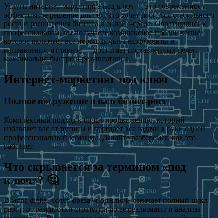
Услуги интернет-маркетинга под ключ — это современное и
эффективное решение для тех, кто хочет добиться стабильного
роста и расширения бизнеса в онлайн-среде. Обратившись к
профессионалам, вы получаете комплексное продвижение,
которое включает все необходимые инструменты и
направления, а главное — достигает поставленных целей
максимально быстро и результативно.
Интернет-маркетинг под ключ
Полное погружение в ваш бизнес-рост
Комплексный подход к digital-продвижению, который
избавляет вас от рутины и передает все задачи в руки одной
профессиональной команды. Давайте разберемся, как это
работает.
Что скрывается за термином «под
ключ»? 🤔
В мире digital-услуг фраза «под ключ» означает полный цикл
работ: от разработки стратегии до ее реализации и анализа
результатов. Вы получаете не набор разрозненных действий, а