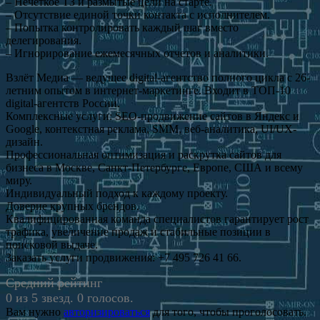
– Нечеткое ТЗ и размытые цели на старте.
– Отсутствие единой точки контакта с исполнителем.
– Попытка контролировать каждый шаг вместо
делегирования.
– Игнорирование ежемесячных отчетов и аналитики.
Взлёт Медиа — ведущее digital-агентство полного цикла с 26-
летним опытом в интернет-маркетинге. Входит в ТОП-10
digital-агентств России.
Комплексные услуги: SEO-продвижение сайтов в Яндекс и
Google, контекстная реклама, SMM, веб-аналитика, UI/UX-
дизайн.
Профессиональная оптимизация и раскрутка сайтов для
бизнеса в Москве, Санкт-Петербурге, Европе, США и всему
миру.
Индивидуальный подход к каждому проекту.
Доверие крупных брендов.
Квалифицированная команда специалистов гарантирует рост
трафика, увеличение продаж и стабильные позиции в
поисковой выдаче.
Заказать услуги продвижения: +7 495 726 41 66.
Средний рейтинг
0 из 5 звезд. 0 голосов.
Вам нужно
авторизироваться
для того, чтобы проголосовать.