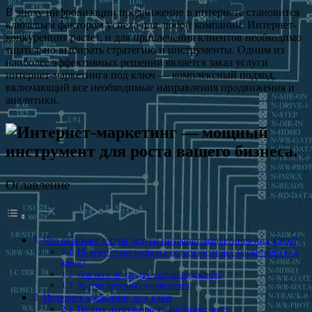
В эпоху цифровизации продвижение в интернете становится
ключевым фактором успеха для любой компании. Интернет-
конкуренция растет, и для привлечения клиентов необходимо
тщательно выбирать стратегию и инструменты. Одним из
наиболее эффективных решений является заказ услуги
интернет-маркетинга под ключ — комплексный подход,
включающий все необходимые направления продвижения и
аналитики.
Оглавление
Что включает в себя услуги интернет-маркетинга под ключ?
Почему стоит выбрать услуги интернет-маркетинга под
ключ?
Для кого подходят услуги под ключ?
Услуги интернет-маркетинга
Интернет-маркетинг под ключ
Полное погружение в ваш бизнес-рост