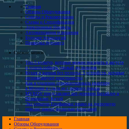
Главная
Обзоры Оборудования
Советы и Рекомендации
Схемы и Спецификации
Электронные Проекты
Автоматизация освещения
Будущее технологий
Проводка будущего
Свежие записи
Топ-5 культур, которые можно посадить в августе
и успеть собрать урожай до холодов
Кухня и ванная без тесноты: 5 устройств, которые
оптимизируют пространство
Как я удаленно отремонтировала квартиру
в Мурине и сдала ее с первого показа
MVRDV представляет арт-деревню Бихайлоу в
Шэньчжэне, Китай
Экс-сенатор Епифанова: право на досрочную
пенсию имеют несколько категорий
Главная
Обзоры Оборудования