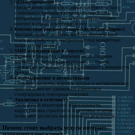
SEO-оптимизация
Продвижение сайта в поисковых системах — залог
стабильного трафика. Специалисты проводят
внутреннюю и внешнюю оптимизацию, создают
контент и строят ссылочную массу.
Контекстная реклама (Google Ads, Яндекс.Директ)
Быстрый приток целевого трафика обеспечивают
платные объявления, настроенные под конкретные
запросы и аудиторию.
SMM и продвижение в соцсетях
Ведение страниц в социальных сетях, создание
контента, таргетированная реклама — все это
привлекает новых клиентов и формирует узнаваемость
бренда.
Email-маркетинг и автоматизация
Создание рассылок, воронок продаж и автоматических
цепочек помогает удерживать клиентов и
стимулировать повторные покупки.
Аналитика и отчетность
Постоянный мониторинг эффективности,
корректировка стратегий и подготовка отчетов
позволяют достигать максимальных результатов.
Почему стоит выбрать услуги интернет-
маркетинга под ключ?