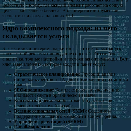
целостную систему, где каждый элемент работает на общую
цель — рост вашего бизнеса. Это синергия инструментов,
экспертизы и фокуса на ваших KPI.
Ядро комплексного подхода: из чего
складывается услуга
Эффективный интернет-маркетинг — это не только запуск
контекстной рекламы или ведение соцсетей. Это глубокая
аналитика, точные настройки и постоянная оптимизация. Вот
ключевые элементы, которые входят в пакет услуг:
Стратегическое планирование
: Глубокий анализ
ниши, конкурентов и ЦА для формирования поэтапного
плана.
SEO-продвижение
: Комплекс работ по увеличению
видимости сайта в органической выдаче.
Контекстная реклама
: Быстрый запуск потоков
целевых посетителей на сайт.
Ведение социальных сетей (SMM)
: Создание и
поддержание лояльного комьюнити вокруг бренда.
Управление репутацией (SERM)
E-mail-маркетинг