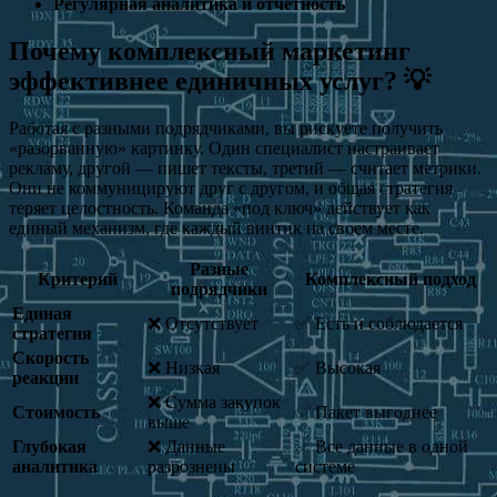
Регулярная аналитика и отчетность
Почему комплексный маркетинг
эффективнее единичных услуг? 💡
Работая с разными подрядчиками, вы рискуете получить
«разорванную» картинку. Один специалист настраивает
рекламу, другой — пишет тексты, третий — считает метрики.
Они не коммуницируют друг с другом, и общая стратегия
теряет целостность. Команда «под ключ» действует как
единый механизм, где каждый винтик на своем месте.
Разные
Критерий
Комплексный подход
подрядчики
Единая
❌ Отсутствует
✅ Есть и соблюдается
стратегия
Скорость
❌ Низкая
✅ Высокая
реакции
❌ Сумма закупок
Стоимость
✅ Пакет выгоднее
выше
Глубокая
❌ Данные
✅ Все данные в одной
аналитика
разрознены
системе