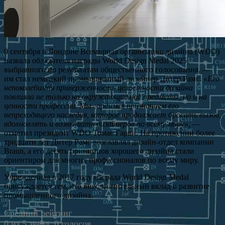
9 сентября в Лондоне Всемирная организация дизайна (WDO)
назвала обладателя награды World Design Medal 2025,
выбранного по результатам общественного голосования, —
им стал немецкий промышленный дизайнер Дитер Рамс.
«‎Его
непоколебимая приверженность целостности дизайна
повлияла не только на окружающие нас предметы, но и на
ценности профессии. Мы гордимся признанием его
непреходящего наследия, которое продолжает бросать вызов,
вдохновлять и возвышать дизайнеров по всему миру»‎,
—
отметил президент WDO Томас Гарви. На протяжении более
тридцати лет Дитер Рамс возглавлял дизайн-отдел компании
Braun, а его десять принципов хорошего дизайна стали
ориентиром для многих профессионалов по всему миру.
Учрежденная в 2017 году награда World Design Medal
присуждается тем, кто внес значительный вклад в развитие
промышленного дизайна.
Средний рейтинг
0 из 5 звезд. 0 голосов.