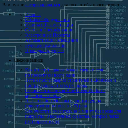
Вам нужно
авторизироваться
для того, чтобы проголосовать.
Главная
Обзоры Оборудования
Советы и Рекомендации
Схемы и Спецификации
Электронные Проекты
Автоматизация освещения
Будущее технологий
Проводка будущего
Свежие записи
Как втиснуть два санузла в трешку, если
по проекту он всего один
Путин поблагодарил строителей в Донбассе и
пострадавших от атак регионах
Серия светильников Blue Green Works из
муранского стекла
Назван район Москвы с ростом цен на
новостройки в июле в 1,75 раза
Как очистить смеситель за 5 минут без вреда для
покрытия: 3 копеечных средства, которые легко
растворяют налет