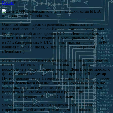
Разное
Habr
Один погибший, десятки раненных мирных жителей
и большой огонь в Большой Ижоре — таковы последствия
беспрецедентной атаки дронов ВСУ на Ленинградскую
область в минувшие выходные. По официальным данным,
из 72-х бандеровских БПЛА, запущенных на территорию РФ
начиная с 05:40 27 июля, 51 пришлись на 47-й регион
(Ленобласть).
Метил враг, как сообщается, на промышленные предприятия
и военные объекты региона. Учитывая, что в минувшее
воскресение в нашей стране отмечался День Военно-морского
флота, и много лет к ряду российский президент
Владимир
Путин
проводит его в Петербурге, к гадалке не ходи — расчет
уродов
Зеленского
был именно в том, чтобы испортить нам
праздник, напугав население. Это — в принципе. А заодно
повредить всё, что можно вблизи к резиденции
главнокомандующего ВС РФ в Стрельне.
SMS-ки с предупреждением о бдительности в связи
с предполагаемой атакой жители и дачники областного