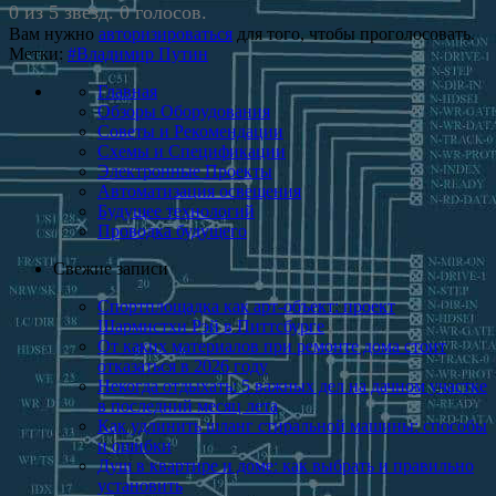
0 из 5 звезд. 0 голосов.
Вам нужно
авторизироваться
для того, чтобы проголосовать.
Метки:
#Владимир Путин
Главная
Обзоры Оборудования
Советы и Рекомендации
Схемы и Спецификации
Электронные Проекты
Автоматизация освещения
Будущее технологий
Проводка будущего
Свежие записи
Спортплощадка как арт-объект: проект
Шармистхи Рэй в Питтсбурге
От каких материалов при ремонте дома стоит
отказаться в 2026 году
Некогда отдыхать: 5 важных дел на дачном участке
в последний месяц лета
Как удлинить шланг стиральной машины: способы
и ошибки
Душ в квартире и доме: как выбрать и пра­вильно
уста­новить