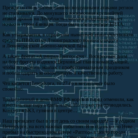
Прежде со столь интенсивными воздушными атаками регион
не сталкивался. До минувшего воскресения крупнейшей
атакой дронов на Ленобласть считался воздушный налет
ночью и утром 4 января. Тогда было сбито четыре БПЛА.
Как утверждается, в отражении нынешней атаки участвовали
средства ПВО, силы Ленинградского военного округа
и Ленинградской Военно-морской базы.
А также фрегат «Адмирал Григорович». Воскресным днем
на борт фрегата поднялся Верховный главнокомандующий,
чтобы поздравить экипаж с профессиональным праздником
и поблагодарить за оперативную и качественную работу.
Что касается Петербурга, то 27-го в мегаполисе было
спокойно.
Традиционный в день ВМФ РФ морской парад отменили, как
известно, еще пару недель назад. Но торжества проводились.
Концерт в БКЗ, гуляния в центре…
Наш президент был в этот день со своим народом — в родном
Петербурге, на всех важных событиях. В полдень он по Неве
прибыл на быстроходном катере «Раптор» в центр города,
высадился у Адмиралтейства. Общался с моряками.