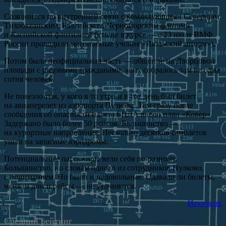
Созвонился по внутренней связи с командующими Северным,
Тихоокеанским, Балтийском, Черноморским флотами
и Каспийской флотилией (кто не в курсе — с 23 июля ВМФ
России проводили масштабные учения «Июльский шторм»).
Потом была неофициальная часть — общение на Дворцовой
площади с рядовыми гражданами, коих собралось там не одна
сотня человек.
Не повезло тем, у кого в то утро и в тот день был билет
на авиаперелет из аэропорта Пулкова. Там сразу после
сообщения об опасности налета БПЛА ввели план «Ковер».
Задержано было более 50 рейсов. Большинство —
на курортные направления. Несколько десятков самолетов
ушли на запасные аэродромы.
Потенциальные пассажиры вели себя по-разному.
Большинство, по словам одного из сотрудников Пулково,
с пониманием. Но были и недовольные. Сдавали ли билеты,
меняли дни и рейсы — не уточняется.
Источник
Средний рейтинг