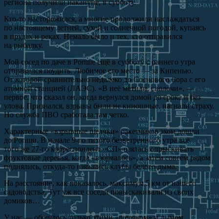
региона получили накануне, в субботу.
Кто-то насторожился, а многие продолжили наслаждаться
по настоящему летней, сухой и солнечной погодой, купаясь
в прудах и реках. Немало было и тех, кто отправился
на рыбалку.
Мой сосед по даче в Ропше ещё в субботу с раннего утра
отправился поудить. Любимое его место — за Кипенью.
От которой сравнительно недалеко до Соснового Бора с его
атомной станцией (ЛАЭС). «В неё метили, сволочи», —
первое, что сказал он, когда вернулся домой до срока и без
улова. Признался, взрывы были не киношные, нагнали страху.
Но служба ПВО сработала там четко.
Характерные «взрывные щелчки» ракетчиков эхом дошли
до Ропши. В начале 9-го тихого безветренного утра всё
того же 27-го корреспондент «СП» взялась опрыскивать
фруктовые деревья, когда «взорвалось», а затем совсем рядом
поднялись, откуда-то взявшись клубы белого дыма.
На расстояние, как показалось, максимум 5 км от нашего
садоводства. Тут уж все соседи повыскакивали из своих
домиков…
У нас — обошлось только этими «щелчком» и дымом.