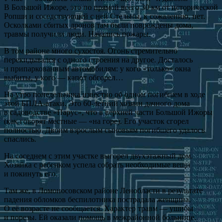
В Большой Ижоре, это по прямой всего 30 км от исторической
Ропши и соседствующей с ней Стельны, к сожалению, нет.
Осколками сбитых дронов там были повреждены дома,
травмы получили люди. Начались пожары.
В том районе много сухостоя. Огонь стремительно
перекидывался с одного строения на другое. Досталось
и припаркованным автомобилям: у кого «только» окна
выбиты, у кого — капот обгорел…
На утро понедельника известно об одном погибшем в ходе
этой БПЛА-атаки. Это 60-летний хозяин дачного дома
в садоводстве «Парус», что в верхней части Большой Ижоры
(как говорят местные — «на горе). Его участок сгорел
полностью. Двоим взрослым сыновьям погибшего удалось
спаслись.
На соседнем с этим участке выгорел двухэтажный дом.
Хозяйка с ребенком успела собрать необходимые вещи
и покинуть его.
Там же, в Ломоносовском районе Ленобласти в результате
падения обломков беспилотника пострадала женщина.
О её возрасте не сообщается. Характер травм — ушибы
и порезы. Ей оказали помощь в межрайонной больнице.