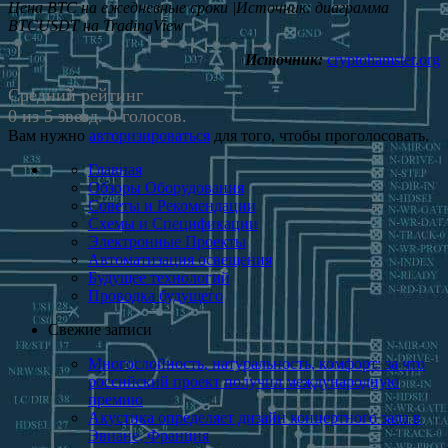
Цена BTC на ежедневные сроки |Источник: диаграмма
BTCUSDT на TradingView
Источник:
cryptohamster.org
Средний рейтинг
0 из 5 звезд. 0 голосов.
Вам нужно
авторизироваться
для того, чтобы проголосовать.
Главная
Обзоры Оборудования
Советы и Рекомендации
Схемы и Спецификации
Электронные Проекты
Автоматизация освещения
Будущее технологий
Проводка будущего
Свежие записи
Многослойность, натуральность, ком­форт: за что
россий­ский проект получил международную
премию
Акустика определяет дизайн концертного зала в
Эвиане, Франция