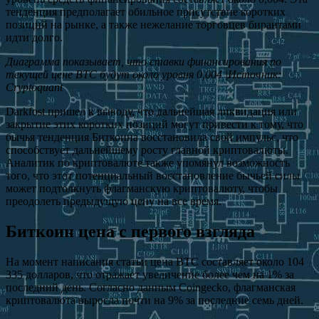
тенденция предполагает обильное присутствие коротких
позиций на рынке, а также нежелание торговцев бирантами
идти долго.
Диаграмма показывает, что ставки финансирования по
текущей цене BTC будут около уровня 0,004 |Источник:
Cryptoquant
Darkfost пришел к выводу, что дальнейшая ликвидация или
закрытие этих коротких позиций могут привести к тому, что
бычья тенденция Биткоина восстановила свой импульс, что
способствует дальнейшему росту главной криптовалюты.
Аналитик по криптовалюте также упомянул возможность
того, что этот потенциальный восстановление бычьей силы
может подтолкнуть флагманскую криптовалюту, чтобы
преодолеть предыдущую цену на все время.
Биткоин цена с первого взгляда
На момент написания статьи цена BTC составляет около 104
335 долларов, что отражает увеличение более чем на 1% за
последний день. Согласно данным Coingecko, флагманская
криптовалюта выросла почти на 9% за последние семь дней.