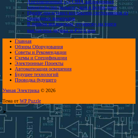
Апелляционный суд США заблокировал
строительство бального зала в Белом доме
Fluorite представил коллекцию светильников из
природных минералов
В первом московском «тучерезе» на торги
выставлена двушка за ₽32,6 млн
Главная
Обзоры Оборудования
Советы и Рекомендации
Схемы и Спецификации
Электронные Проекты
Автоматизация освещения
Будущее технологий
Проводка будущего
Умная Электрика
© 2026
Тема от
WP Puzzle
➤