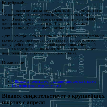
Без рубрики
Habr
Цена Биткоин не смогла поддерживать бычий импульс после
его восхождения на текущую цену на все время в 108 786
долл. В январе, что привело к аварии примерно в 74 000
долларов в следующие месяцы. Тем не менее, главная
криптовалюта, по -видимому, взлетала к жизни.
Даже несмотря на то, что цена на биткоин удобно сидит выше
важного шестизначного порога, важный вопрос остается
вокруг-действительно ли бычий пробег снова?Недавний
анализ в ходе цепь предполагает, что лидер рынка может
подготовиться к возобновлению своего быка.
Оглавление
Binance свидетельствует о крупнейших шортах с апреля
Биткоин цена с первого взгляда
Binance свидетельствует о крупнейших
шортах с апреля