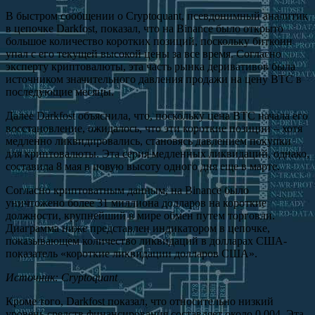
В быстром сообщении о Cryptoquant, псевдонимный аналитик
в цепочке Darkfost, показал, что на Binance было открыто
большое количество коротких позиций, поскольку биткоин
упал с его текущей высокой цены за все время. Согласно
эксперту криптовалюты, эта часть рынка деривативов была
источником значительного давления продажи на цену BTC в
последующие месяцы.
Далее Darkfost объяснила, что, поскольку цена BTC начала его
восстановление, ожидалось, что эти короткие позиции – хотя
медленно ликвидировались, становясь давлением покупки
для криптовалюты. Эта серия медленных ликвидаций, однако,
составила 8 мая в новую высоту одного дня еще в марте.
Согласно криптоватным данным, на Binance было
уничтожено более 31 миллиона долларов на короткие
должности, крупнейший в мире обмен путем торговли.
Диаграмма ниже представлен индикатором в цепочке,
показывающем количество ликвидаций в долларах США-
показатель «короткие ликвидации долларов США».
Источник: Cryptoquant
Кроме того, Darkfost показал, что относительно низкий
уровень средств финансирования составляет около 0,004. Эта