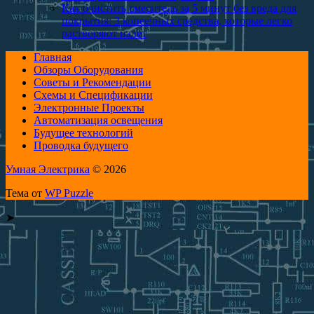
Как очистить смеситель за 5 минут без вреда для
покрытия: 3 копеечных средства, которые легко
растворяют налет
Главная
Обзоры Оборудования
Советы и Рекомендации
Схемы и Спецификации
Электронные Проекты
Автоматизация освещения
Будущее технологий
Проводка будущего
Умная Электрика
© 2026
Тема от
WP Puzzle
➤