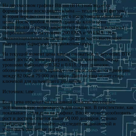
На двухчасовом графике Bitcoin (BTC) наблюдается
формирование восходящего клина — технической фигуры,
которая нередко сигнализирует о предстоящем снижении
цены. После пробоя нижней границы клина цена
предприняла попытку закрепиться выше, но столкнулась с
сопротивлением на уровнях 200 EMA и 50 EMA. Эти
экспоненциальные скользящие средние часто выступают
значимыми барьерами для движения цены.
На текущий момент цена начала снижаться, и, вероятно, BTC
может достичь зоны поддержки, расположенной между
уровнями Фибоначчи 0.382 и 0.618. Этот диапазон,
обозначенный синим прямоугольником, находится примерно
между 82 000 и 79 000 долларов. Данная зона может стать
ключевой для дальнейшего движения.
Источник: t.me
Если цена отскочит от указанной области, это создаст
потенциальную возможность для покупки. В перспективе, как
показывает серая дуга на графике, Bitcoin может возобновить
рост и достичь отметок выше 90 000 долларов. Однако
трейдерам стоит внимательно следить за динамикой и
учитывать рыночные риски.