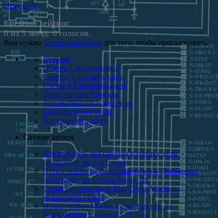
Источник
Средний рейтинг
0 из 5 звезд. 0 голосов.
Вам нужно
авторизироваться
для того, чтобы проголосовать.
Главная
Обзоры Оборудования
Советы и Рекомендации
Схемы и Спецификации
Электронные Проекты
Автоматизация освещения
Будущее технологий
Проводка будущего
Свежие записи
Как втиснуть два санузла в трешку, если
по проекту он всего один
Путин поблагодарил строителей в Донбассе и
пострадавших от атак регионах
Серия светильников Blue Green Works из
муранского стекла
Назван район Москвы с ростом цен на
новостройки в июле в 1,75 раза