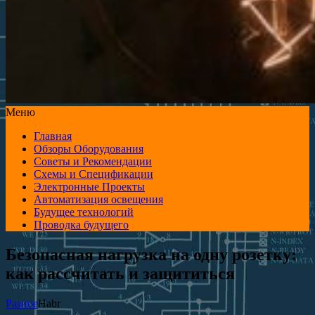
Меню
Главная
Обзоры Оборудования
Советы и Рекомендации
Схемы и Спецификации
Электронные Проекты
Автоматизация освещения
Будущее технологий
Проводка будущего
Безопасная нагрузка на одну розетку:
как рассчитать и защититься
Разное
Habr